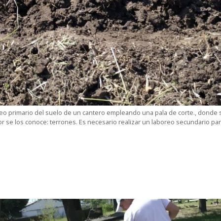
oreo primario del suelo de un cantero empleando una pala de corte., donde s
r se los conoce: terrones. Es necesario realizar un laboreo secundario p