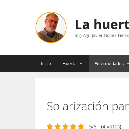
Saltar
al
contenido
La huert
Ing. Agr. Javier Nuñez Fierr
Inicio
Huerta
Enfermedades
Solarización pa
5/5 - (4 votos)