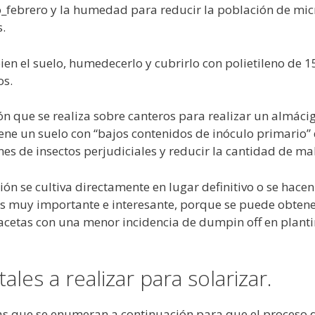
_febrero y la humedad para reducir la población de mic
.
ien el suelo, humedecerlo y cubrirlo con polietileno de 1
os.
n que se realiza sobre canteros para realizar un almácigo
tiene un suelo con “bajos contenidos de inóculo primari
es de insectos perjudiciales y reducir la cantidad de ma
ión se cultiva directamente en lugar definitivo o se hace
es muy importante e interesante, porque se puede obtener 
cetas con una menor incidencia de dumpin off en planti
les a realizar para solarizar.
as que se enumeran a continuación para que el proceso q